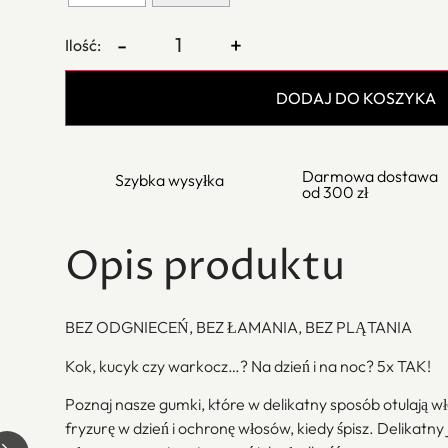
-
+
DODAJ DO KOSZYKA
Darmowa dostawa
Szybka wysyłka
od 300 zł
Opis produktu
BEZ ODGNIECEŃ, BEZ ŁAMANIA, BEZ PLĄTANIA
Kok, kucyk czy warkocz…? Na dzień i na noc? 5x TAK!
Poznaj nasze gumki, które w delikatny sposób otulają w
fryzurę w dzień i ochronę włosów, kiedy śpisz. Delikatny