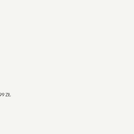
99
ZŁ