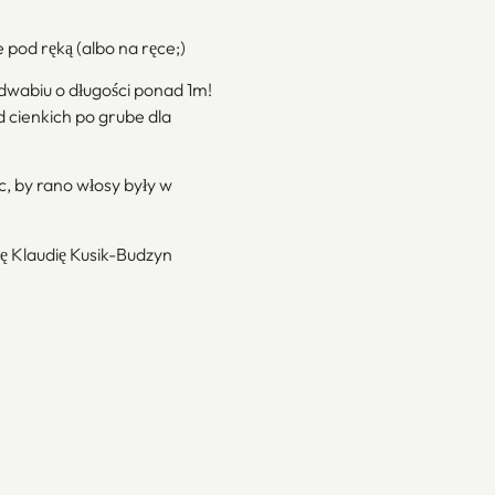
pod ręką (albo na ręce;)
edwabiu o długości ponad 1m!
d cienkich po grube dla
, by rano włosy były w
kę Klaudię Kusik-Budzyn