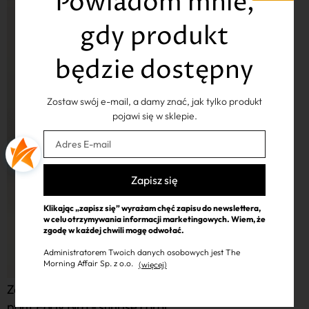
Powiadom mnie,
gdy produkt
będzie dostępny
Zostaw swój e-mail, a damy znać, jak tylko produkt
pojawi się w sklepie.
Zapisz się
Klikając „zapisz się” wyrażam chęć zapisu do newslettera,
w celu otrzymywania informacji marketingowych. Wiem, że
zgodę w każdej chwili mogę odwołać.
Administratorem Twoich danych osobowych jest The
Morning Affair Sp. z o.o.
(więcej)
Zestaw 2 jedwabnych poszewek Sleepyhead - 50x70,
Z
print Early Bird - sunrise coral
p