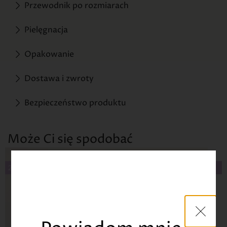
Przewodnik po rozmiarach
Pielęgnacja
Opakowanie
Dostawa i zwroty
Bezpieczeństwo produktu
Może Ci się spodobać
2. Poszewka 46% Taniej