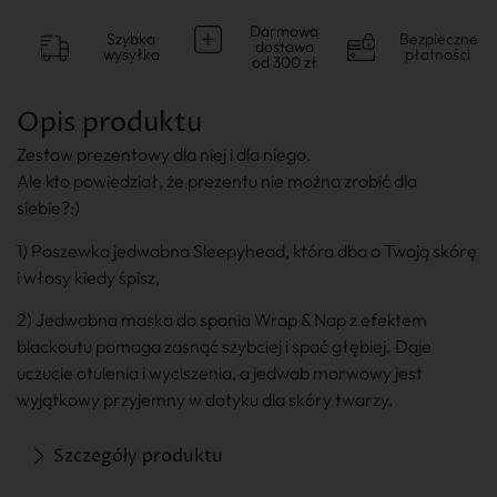
Darmowa
Szybka
Bezpieczne
dostawa
wysyłka
płatności
od 300 zł
Opis produktu
Zestaw prezentowy dla niej i dla niego.
Ale kto powiedział, że prezentu nie można zrobić dla
siebie?:)
1) Poszewka jedwabna Sleepyhead, która dba o Twoją skórę
i włosy kiedy śpisz,
2) Jedwabna maska do spania Wrap & Nap z efektem
blackoutu pomaga zasnąć szybciej i spać głębiej. Daje
uczucie otulenia i wyciszenia, a jedwab morwowy jest
wyjątkowy przyjemny w dotyku dla skóry twarzy.
Szczegóły produktu