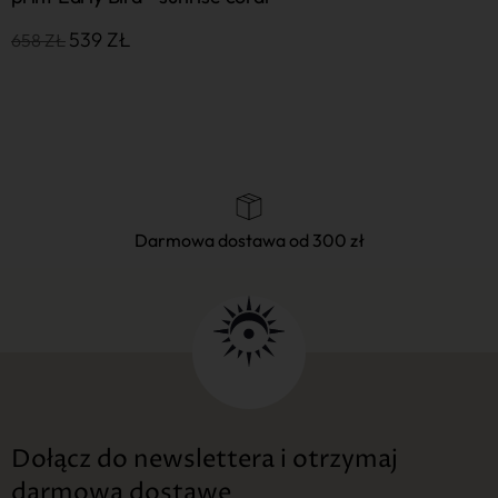
539
ZŁ
658
ZŁ
6
Darmowa dostawa od 300 zł
Dołącz do newslettera i otrzymaj
darmową dostawę