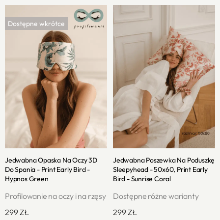
Jedwabna Opaska Na Oczy 3D
Jedwabna Poszewka Na Poduszkę
Do Spania - Print Early Bird -
Sleepyhead - 50x60, Print Early
Hypnos Green
Bird - Sunrise Coral
Profilowanie na oczy i na rzęsy
Dostępne różne warianty
299
ZŁ
299
ZŁ