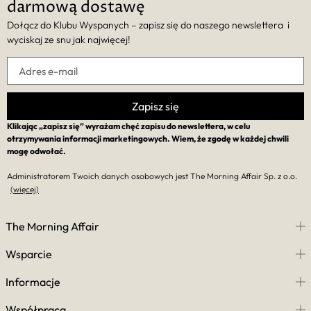
darmową dostawę
Dołącz do Klubu Wyspanych – zapisz się do naszego newslettera i
wyciskaj ze snu jak najwięcej!
Zapisz się
Klikając „zapisz się” wyrażam chęć zapisu do newslettera, w celu
otrzymywania informacji marketingowych. Wiem, że zgodę w każdej chwili
mogę odwołać.
Administratorem Twoich danych osobowych jest The Morning Affair Sp. z o.o.
(więcej)
The Morning Affair
Wsparcie
Informacje
Współpraca