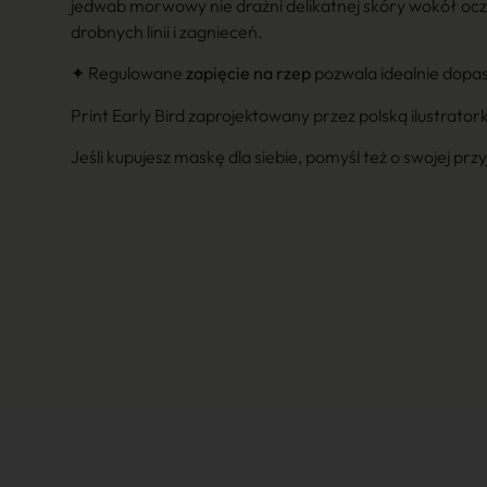
jedwab morwowy nie drażni delikatnej skóry wokół oc
drobnych linii i zagnieceń.
✦ Regulowane
zapięcie na rzep
pozwala idealnie dopa
Print Early Bird zaprojektowany przez polską ilustrato
Jeśli kupujesz maskę dla siebie, pomyśl też o swojej prz