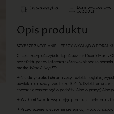
Darmowa dostawa
Szybka wysyłka
od 300 zł
Opis produktu
SZYBSZE ZASYPIANIE, LEPSZY WYGLĄD O PORANK
Chcesz zasypiać szybciej i spać bez zakłóceń? Marzy Ci
bez efektu pandy i gładsza skóra wokół oczu o poranku?
maską
Wrap & Nap 3D.
✦
Nie dotyka oka i chroni rzęsy
– dzięki specjalnej wypu
powiek, nie niszczy rzęs i przedłużeń. Dzięki temu chro
chcesz się zdrzemnąć w podróży. Albo w pracy;) Albo po
✦
Wytłumi światło
wspierając produkcje melatoniny i u
✦
Przedłużenie wieczornej pielęgnacji
– oddychający, 