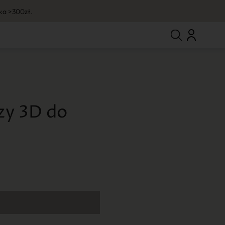
ka >300zł.
zy 3D do