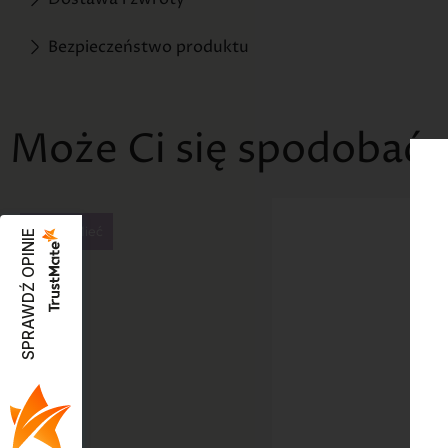
Bezpieczeństwo produktu
Może Ci się spodobać
Warto Mieć
SPRAWDŹ OPINIE