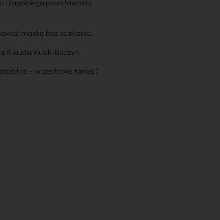
zu i zapobiega powstawaniu
sować maskę bez uciskania.
rkę Klaudię Kusik-Budzyn
yjaciółce –
w zestawie
taniej:)