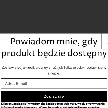
Powiadom mnie, gdy
produkt będzie dostępny
Zostaw swój e-mail, a damy znać, jak tylko produkt pojawi się w
sklepie.
Zapisz się
Klikając „zapisz się” wyrażam chęć zapisu do newslettera, w celu otrzymywania
informacji marketingowych. Wiem, że zgodę w każdej chwili mogę odwołać.