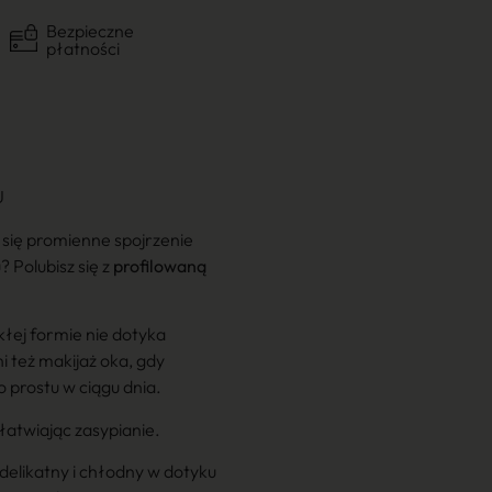
Bezpieczne
płatności
U
 się promienne spojrzenie
 Polubisz się z
profilowaną
kłej formie nie dotyka
ni też makijaż oka, gdy
 prostu w ciągu dnia.
łatwiając zasypianie.
delikatny i chłodny w dotyku