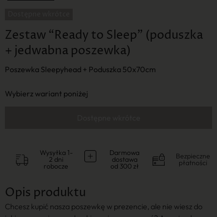
Zestaw “Ready to Sleep” (poduszka
+ jedwabna poszewka)
Poszewka Sleepyhead + Poduszka 50x70cm
Wybierz wariant poniżej
Wysyłka 1-
Darmowa
Bezpieczne
2 dni
dostawa
płatności
robocze
od 300 zł
Opis produktu
Chcesz kupić nasza poszewkę w prezencie, ale nie wiesz do