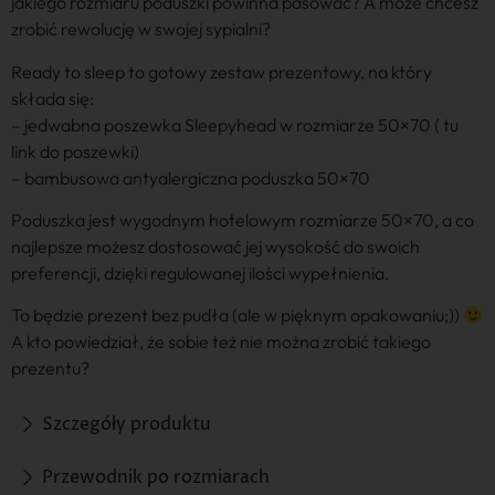
jakiego rozmiaru poduszki powinna pasować? A może chcesz
zrobić rewolucję w swojej sypialni?
Ready to sleep to gotowy zestaw prezentowy, na który
składa się:
– jedwabna poszewka Sleepyhead w rozmiarze 50×70 ( tu
link do poszewki)
– bambusowa antyalergiczna poduszka 50×70
Poduszka jest wygodnym hotelowym rozmiarze 50×70, a co
najlepsze możesz dostosować jej wysokość do swoich
preferencji, dzięki regulowanej ilości wypełnienia.
To będzie prezent bez pudła (ale w pięknym opakowaniu;))
A kto powiedział, że sobie też nie można zrobić takiego
prezentu?
Szczegóły produktu
Przewodnik po rozmiarach