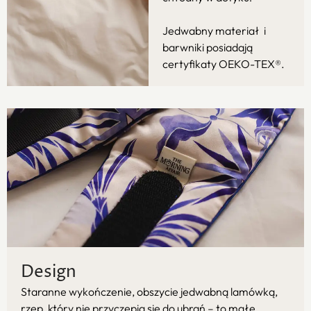
Jedwabny materiał i
barwniki posiadają
certyfikaty OEKO-TEX®.
Design
Staranne wykończenie, obszycie jedwabną lamówką,
rzep, który nie przyczepia się do ubrań – to małe