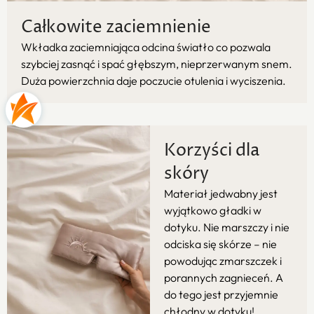
Całkowite zaciemnienie
Wkładka zaciemniająca odcina światło co pozwala
szybciej zasnąć i spać głębszym, nieprzerwanym snem.
Duża powierzchnia daje poczucie otulenia i wyciszenia.
Korzyści dla
skóry
Materiał jedwabny jest
wyjątkowo gładki w
dotyku. Nie marszczy i nie
odciska się skórze – nie
powodując zmarszczek i
porannych zagnieceń. A
do tego jest przyjemnie
chłodny w dotyku!