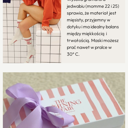
jedwabiu (momme 22 i 25)
sprawia, że materiał jest
mięsisty, przyjemny w
dotyku i ma idealny balans
między miękkością i
trwałością. Maski możesz
prać nawet w pralce w
30º C.