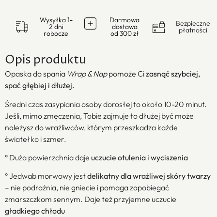
Wysyłka 1-
Darmowa
Bezpieczne
2 dni
dostawa
płatności
robocze
od 300 zł
Opis produktu
Opaska do spania
Wrap & Nap
pomoże Ci
zasnąć szybciej,
spać głębiej i dłużej.
Średni czas zasypiania osoby dorosłej to około 10-20 minut.
Jeśli, mimo zmęczenia, Tobie zajmuje to dłużej być może
należysz do wrażliwców, którym przeszkadza każde
światełko i szmer.
° Duża powierzchnia daje
uczucie otulenia i wyciszenia
° Jedwab morwowy jest
delikatny dla wrażliwej skóry twarzy
– nie podrażnia, nie gniecie i pomaga zapobiegać
zmarszczkom sennym. Daje też przyjemne uczucie
gładkiego chłodu